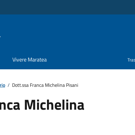
a
Vivere Maratea
Tra
rio
/
Dott.ssa Franca Michelina Pisani
anca Michelina