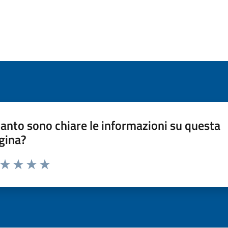
anto sono chiare le informazioni su questa
gina?
a da 1 a 5 stelle la pagina
ta 1 stelle su 5
Valuta 2 stelle su 5
Valuta 3 stelle su 5
Valuta 4 stelle su 5
Valuta 5 stelle su 5