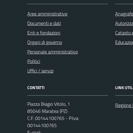
Aree amministrative
Anagrafe 
Documenti e dati
Autorizza
Enti e fondazioni
Catasto e
Organi di governo
Educazio
Personale amministrativo
Politici
Uffici / servizi
CONTATTI
LINK UTIL
Piazza Biagio Vitolo, 1
Regione 
85046 Maratea (PZ)
C.F. 00144100765 - P.Iva:
00144100765
E-mail: