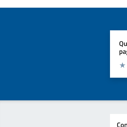
Qu
pa
Valut
Valu
Con