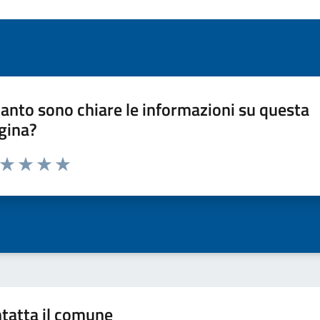
anto sono chiare le informazioni su questa
gina?
a da 1 a 5 stelle la pagina
ta 1 stelle su 5
Valuta 2 stelle su 5
Valuta 3 stelle su 5
Valuta 4 stelle su 5
Valuta 5 stelle su 5
tatta il comune