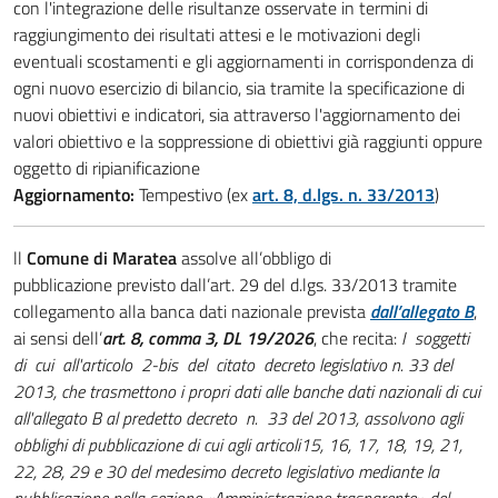
con l'integrazione delle risultanze osservate in termini di
raggiungimento dei risultati attesi e le motivazioni degli
eventuali scostamenti e gli aggiornamenti in corrispondenza di
ogni nuovo esercizio di bilancio, sia tramite la specificazione di
nuovi obiettivi e indicatori, sia attraverso l'aggiornamento dei
valori obiettivo e la soppressione di obiettivi già raggiunti oppure
oggetto di ripianificazione
Aggiornamento:
Tempestivo (ex
art. 8, d.lgs. n. 33/2013
)
ll
Comune di Maratea
assolve all’obbligo di
pubblicazione previsto dall’art. 29 del d.lgs. 33/2013 tramite
collegamento alla banca dati nazionale prevista
dall’allegato B
,
ai sensi dell’
art. 8, comma 3, DL 19/2026
, che recita:
I soggetti
di cui all'articolo 2-bis del citato decreto legislativo n. 33 del
2013, che trasmettono i propri dati alle banche dati nazionali di cui
all'allegato B al predetto decreto n. 33 del 2013, assolvono agli
obblighi di pubblicazione di cui agli articoli15, 16, 17, 18, 19, 21,
22, 28, 29 e 30 del medesimo decreto legislativo mediante la