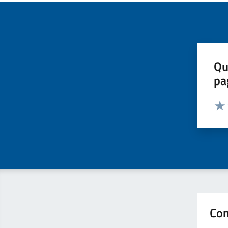
Qu
pa
Valut
Valu
Con