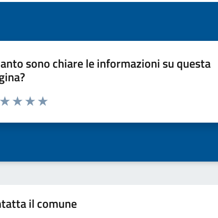
anto sono chiare le informazioni su questa
gina?
a da 1 a 5 stelle la pagina
ta 1 stelle su 5
Valuta 2 stelle su 5
Valuta 3 stelle su 5
Valuta 4 stelle su 5
Valuta 5 stelle su 5
tatta il comune