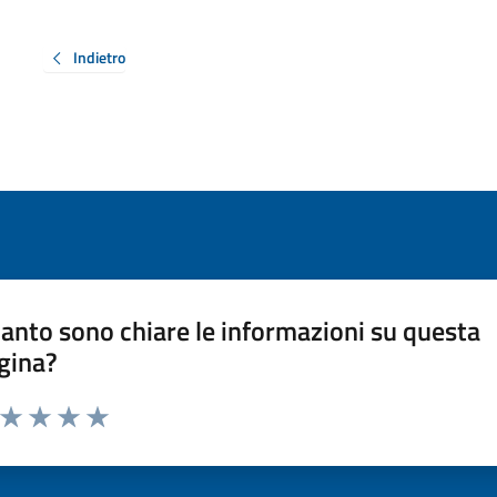
Indietro
anto sono chiare le informazioni su questa
gina?
a da 1 a 5 stelle la pagina
ta 1 stelle su 5
Valuta 2 stelle su 5
Valuta 3 stelle su 5
Valuta 4 stelle su 5
Valuta 5 stelle su 5