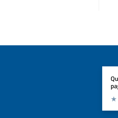
Qu
pa
Valut
Valu